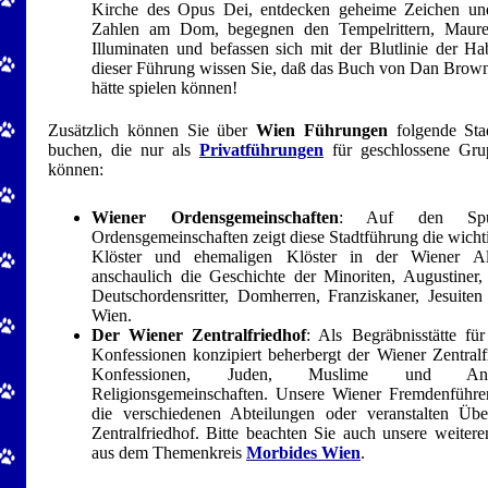
Kirche des Opus Dei, entdecken geheime Zeichen un
Zahlen am Dom, begegnen den Tempelrittern, Maure
Illuminaten und befassen sich mit der Blutlinie der H
dieser Führung wissen Sie, daß das Buch von Dan Brown
hätte spielen können!
Zusätzlich können Sie über
Wien Führungen
folgende Sta
buchen, die nur als
Privatführungen
für geschlossene Grup
können:
Wiener Ordensgemeinschaften
: Auf den Spu
Ordensgemeinschaften zeigt diese Stadtführung die wicht
Klöster und ehemaligen Klöster in der Wiener Alt
anschaulich die Geschichte der Minoriten, Augustiner,
Deutschordensritter, Domherren, Franziskaner, Jesuite
Wien.
Der Wiener Zentralfriedhof
: Als Begräbnisstätte fü
Konfessionen konzipiert beherbergt der Wiener Zentralfr
Konfessionen, Juden, Muslime und Ange
Religionsgemeinschaften. Unsere Wiener Fremdenführe
die verschiedenen Abteilungen oder veranstalten Üb
Zentralfriedhof. Bitte beachten Sie auch unsere weiter
aus dem Themenkreis
Morbides Wien
.