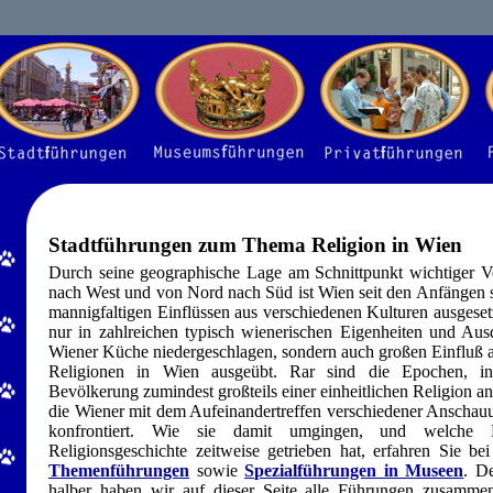
Stadtführungen zum Thema Religion in Wien
Durch seine geographische Lage am Schnittpunkt wichtiger 
nach West und von Nord nach Süd ist Wien seit den Anfängen s
mannigfaltigen Einflüssen aus verschiedenen Kulturen ausgesetz
nur in zahlreichen typisch wienerischen Eigenheiten und Aus
Wiener Küche niedergeschlagen, sondern auch großen Einfluß a
Religionen in Wien ausgeübt. Rar sind die Epochen, i
Bevölkerung zumindest großteils einer einheitlichen Religion a
die Wiener mit dem Aufeinandertreffen verschiedener Anschau
konfrontiert. Wie sie damit umgingen, und welche 
Religionsgeschichte zeitweise getrieben hat, erfahren Sie b
Themenführungen
sowie
Spezialführungen in Museen
. D
halber haben wir auf dieser Seite alle Führungen zusamme