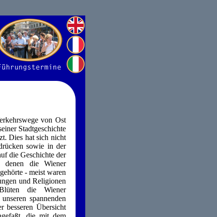
Verkehrswege von Ost
einer Stadtgeschichte
t. Dies hat sich nicht
drücken sowie in der
uf die Geschichte der
n denen die Wiener
ngehörte - meist waren
ungen und Religionen
Blüten die Wiener
ei unseren spannenden
er besseren Übersicht
ngefaßt, die mit dem