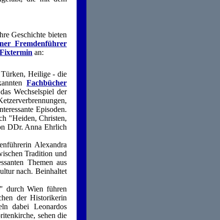
hre Geschichte bieten
ner Fremdenführer
 Fixtermin
an:
 Türken, Heilige - die
ekannten
Fachbücher
 das Wechselspiel der
tzerverbrennungen,
nteressante Episoden.
ch "Heiden, Christen,
on DDr. Anna Ehrlich
enführerin Alexandra
wischen Tradition und
essanten Themen aus
ltur nach. Beinhaltet
" durch Wien führen
en der Historikerin
eln dabei Leonardos
itenkirche, sehen die