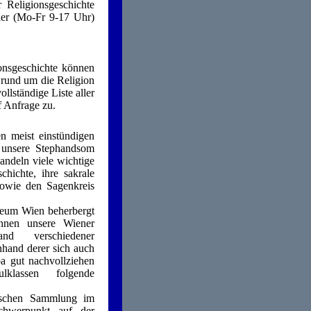
 Religionsgeschichte
er (Mo-Fr 9-17 Uhr)
onsgeschichte können
rund um die Religion
llständige Liste aller
 Anfrage zu.
n meist einstündigen
unsere Stephandsom
ndeln viele wichtige
hichte, ihre sakrale
sowie den Sagenkreis
seum Wien beherbergt
Ihnen unsere Wiener
nd verschiedener
hand derer sich auch
a gut nachvollziehen
klassen folgende
ischen Sammlung im
chwerpunkt auf der