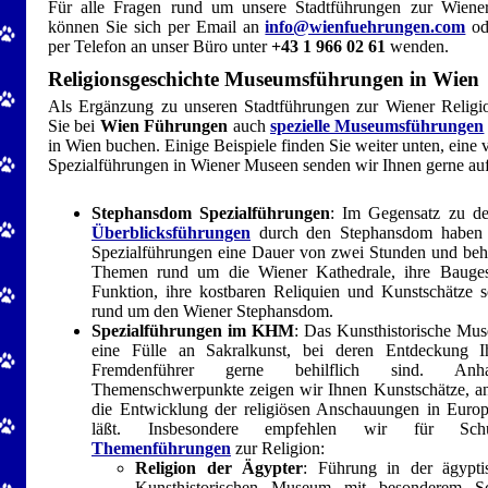
Für alle Fragen rund um unsere Stadtführungen zur Wiener
können Sie sich per Email an
info@wienfuehrungen.com
od
per Telefon an unser Büro unter
+43 1 966 02 61
wenden.
Religionsgeschichte Museumsführungen in Wien
Als Ergänzung zu unseren Stadtführungen zur Wiener Religi
Sie bei
Wien Führungen
auch
spezielle Museumsführungen
in Wien buchen. Einige Beispiele finden Sie weiter unten, eine vo
Spezialführungen in Wiener Museen senden wir Ihnen gerne auf
Stephansdom Spezialführungen
: Im Gegensatz zu de
Überblicksführungen
durch den Stephansdom haben 
Spezialführungen eine Dauer von zwei Stunden und beha
Themen rund um die Wiener Kathedrale, ihre Baugesc
Funktion, ihre kostbaren Reliquien und Kunstschätze 
rund um den Wiener Stephansdom.
Spezialführungen im KHM
: Das Kunsthistorische Mu
eine Fülle an Sakralkunst, bei deren Entdeckung 
Fremdenführer gerne behilflich sind. Anha
Themenschwerpunkte zeigen wir Ihnen Kunstschätze, an
die Entwicklung der religiösen Anschauungen in Europ
läßt. Insbesondere empfehlen wir für Schul
Themenführungen
zur Religion:
Religion der Ägypter
: Führung in der ägypt
Kunsthistorischen Museum mit besonderem S