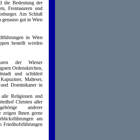
d die Bedeutung der
rn, Freimaurern und
absburger. Am Schluß
 genauso gut in Wien
dtführungen in Wien
pen bestellt werden
ren der Wiener
igsten Ordenskirchen,
stadt und schildert
 Kapuziner, Malteser,
n und Dominikaner in
r alle Religionen und
iedhof Christen aller
hörige anderer
r zeigen Ihnen gerne
erblicksführungen am
en Friedhofsführungen