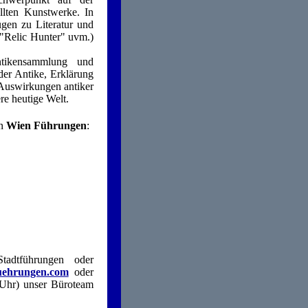
llten Kunstwerke. In
ügen zu Literatur und
 "Relic Hunter" uvm.)
tikensammlung und
der Antike, Erklärung
Auswirkungen antiker
re heutige Welt.
on
Wien Führungen
:
tadtführungen oder
uehrungen.com
oder
 Uhr) unser Büroteam