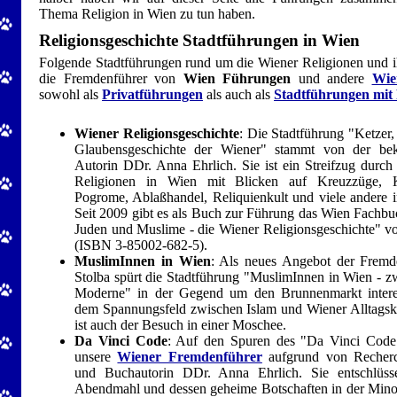
Thema Religion in Wien zu tun haben.
Religionsgeschichte Stadtführungen in Wien
Folgende Stadtführungen rund um die Wiener Religionen und i
die Fremdenführer von
Wien Führungen
und andere
Wie
sowohl als
Privatführungen
als auch als
Stadtführungen mit
Wiener Religionsgeschichte
: Die Stadtführung "Ketzer,
Glaubensgeschichte der Wiener" stammt von der b
Autorin DDr. Anna Ehrlich. Sie ist ein Streifzug durch
Religionen in Wien mit Blicken auf Kreuzzüge, Ke
Pogrome, Ablaßhandel, Reliquienkult und viele andere i
Seit 2009 gibt es als Buch zur Führung das Wien Fachbu
Juden und Muslime - die Wiener Religionsgeschichte" v
(ISBN 3-85002-682-5).
MuslimInnen in Wien
: Als neues Angebot der Fremd
Stolba spürt die Stadtführung "MuslimInnen in Wien - z
Moderne" in der Gegend um den Brunnenmarkt inter
dem Spannungsfeld zwischen Islam und Wiener Alltagsku
ist auch der Besuch in einer Moschee.
Da Vinci Code
: Auf den Spuren des "Da Vinci Code
unsere
Wiener Fremdenführer
aufgrund von Recherch
und Buchautorin DDr. Anna Ehrlich. Sie entschlüss
Abendmahl und dessen geheime Botschaften in der Minor