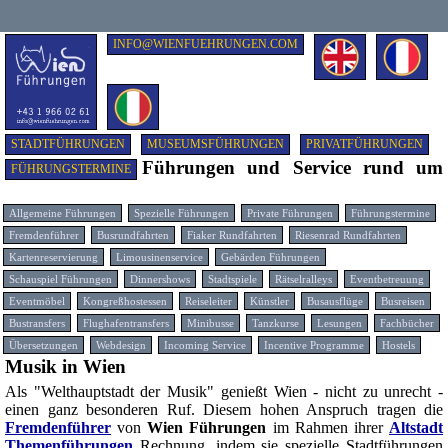
INFO@WIENFUEHRUNGEN.COM
STADTFÜHRUNGEN
MUSEUMSFÜHRUNGEN
PRIVATFÜHRUNGEN
Führungen und Service rund um
FÜHRUNGSTERMINE
Allgemeine Führungen
Spezielle Führungen
Private Führungen
Führungstermine
Fremdenführer
Busrundfahrten
Fiaker Rundfahrten
Riesenrad Rundfahrten
Kartenreservierung
Limousinenservice
Gebärden Führungen
Schauspiel Führungen
Dinnershows
Stadtspiele
Rätselralleys
Eventbetreuung
Eventmöbel
Kongreßhostessen
Reiseleiter
Künstler
Busausflüge
Busreisen
Bustransfers
Flughafentransfers
Minibusse
Tanzkurse
Lesungen
Fachbücher
Übersetzungen
Webdesign
Incoming Service
Incentive Programme
Hostels
Musik in Wien
Als "Welthauptstadt der Musik" genießt Wien - nicht zu unrecht -
einen ganz besonderen Ruf. Diesem hohen Anspruch tragen die
Fremdenführer
von
Wien Führungen
im Rahmen ihrer
Altstadt
Themenführungen
Rechnung, indem sie spezielle Stadtführungen