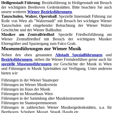
Heiligenstadt Führung
: Bezirksführung in Heiligenstadt mit Besuch
der wichtigsten Beethoven Gedenkstätten. Bitte beachten Sie auch
unsere weiteren
Wiener Bezirksführungen
.
Tanzschulen, Walzer, Opernball
: Spezielle Innenstadt Führung zur
Rolle von Wien als "Walzerstadt" mit Besuch bei wichtigen Wiener
Tanzschulen und eingehender Betrachtung der Wiener Walzer
Geschichte und der Wiener Ballkultur.
Musiker am Zentralfriedhof
: Spezielle Friedhofsführung am
Wiener Zentralfriedhof mit Besuch der wichtigsten Musiker
Ehrengräber und Spaziergang zum Falco Grab.
Museumsführungen zur Wiener Musik
Neben den oben genannten
Altstadt Spezialführungen
und
Bezirksführungen
, stehen die Wiener Fremdenführer gerne auch für
spezielle Museumsführungen
zur Geschichte der Musik in Wien
und Führungen in Musik Spielstätten zur Verfügung. Unter anderem
bieten wir:
Führungen in der Wiener Staatsoper
Führungen im Wiener Musikverein
Führungen im Haus der Musik
Führungen im Mozarthaus Wien
Führungen in der Sammlung alter Musikinstrumente
Führungen im Staatsopernmuseum
Führungen in zahlreichen Wiener Musikergedenkstätten, u.a. für
Beethoven, Schubert, Mozart, Strauß, Haydn etc.