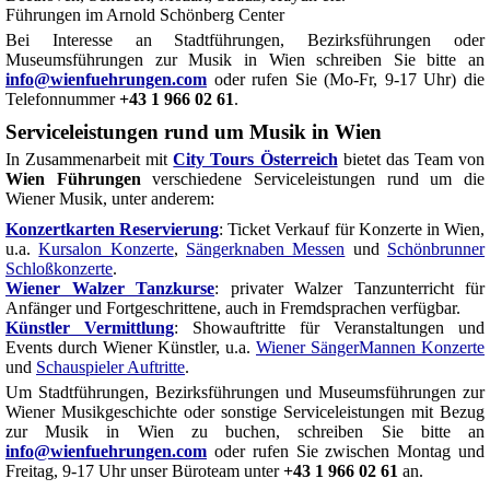
Führungen im Arnold Schönberg Center
Bei Interesse an Stadtführungen, Bezirksführungen oder
Museumsführungen zur Musik in Wien schreiben Sie bitte an
info@wienfuehrungen.com
oder rufen Sie (Mo-Fr, 9-17 Uhr) die
Telefonnummer
+43 1 966 02 61
.
Serviceleistungen rund um Musik in Wien
In Zusammenarbeit mit
City Tours Österreich
bietet das Team von
Wien Führungen
verschiedene Serviceleistungen rund um die
Wiener Musik, unter anderem:
Konzertkarten Reservierung
: Ticket Verkauf für Konzerte in Wien,
u.a.
Kursalon Konzerte
,
Sängerknaben Messen
und
Schönbrunner
Schloßkonzerte
.
Wiener Walzer Tanzkurse
: privater Walzer Tanzunterricht für
Anfänger und Fortgeschrittene, auch in Fremdsprachen verfügbar.
Künstler Vermittlung
: Showauftritte für Veranstaltungen und
Events durch Wiener Künstler, u.a.
Wiener SängerMannen Konzerte
und
Schauspieler Auftritte
.
Um Stadtführungen, Bezirksführungen und Museumsführungen zur
Wiener Musikgeschichte oder sonstige Serviceleistungen mit Bezug
zur Musik in Wien zu buchen, schreiben Sie bitte an
info@wienfuehrungen.com
oder rufen Sie zwischen Montag und
Freitag, 9-17 Uhr unser Büroteam unter
+43 1 966 02 61
an.