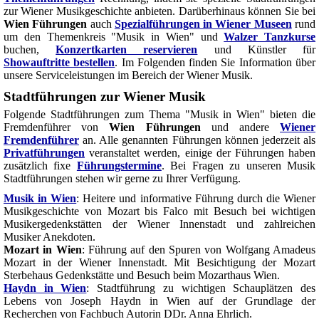
zur Wiener Musikgeschichte anbieten. Darüberhinaus können Sie bei
Wien Führungen
auch
Spezialführungen in Wiener Museen
rund
um den Themenkreis "Musik in Wien" und
Walzer Tanzkurse
buchen,
Konzertkarten reservieren
und Künstler für
Showauftritte bestellen
. Im Folgenden finden Sie Information über
unsere Serviceleistungen im Bereich der Wiener Musik.
Stadtführungen zur Wiener Musik
Folgende Stadtführungen zum Thema "Musik in Wien" bieten die
Fremdenführer von
Wien Führungen
und andere
Wiener
Fremdenführer
an. Alle genannten Führungen können jederzeit als
Privatführungen
veranstaltet werden, einige der Führungen haben
zusätzlich fixe
Führungstermine
. Bei Fragen zu unseren Musik
Stadtführungen stehen wir gerne zu Ihrer Verfügung.
Musik in Wien
: Heitere und informative Führung durch die Wiener
Musikgeschichte von Mozart bis Falco mit Besuch bei wichtigen
Musikergedenkstätten der Wiener Innenstadt und zahlreichen
Musiker Anekdoten.
Mozart in Wien
: Führung auf den Spuren von Wolfgang Amadeus
Mozart in der Wiener Innenstadt. Mit Besichtigung der Mozart
Sterbehaus Gedenkstätte und Besuch beim Mozarthaus Wien.
Haydn in Wien
: Stadtführung zu wichtigen Schauplätzen des
Lebens von Joseph Haydn in Wien auf der Grundlage der
Recherchen von Fachbuch Autorin DDr. Anna Ehrlich.